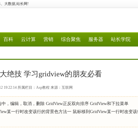
、5G、大数据,站长网!
百科
云计算
营销
综合聚焦
服务器
站长学院
w72大绝技 学习gridview的朋友必看
12 19:22:14 所属栏目：Asp教程 来源：互联网
w选中，编辑，取消，删除 GridView正反双向排序 GridView和下拉菜单
标移到GridView某一行时改变该行的背景色方法一 鼠标移到GridView某一行时改变