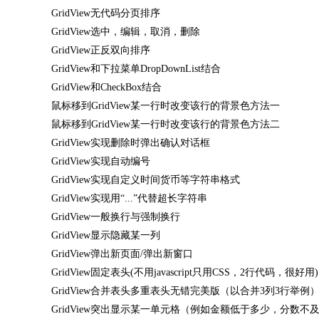
GridView无代码分页排序
GridView选中，编辑，取消，删除
GridView正反双向排序
GridView和下拉菜单DropDownList结合
GridView和CheckBox结合
鼠标移到GridView某一行时改变该行的背景色方法一
鼠标移到GridView某一行时改变该行的背景色方法二
GridView实现删除时弹出确认对话框
GridView实现自动编号
GridView实现自定义时间货币等字符串格式
GridView实现用“...”代替超长字符串
GridView一般换行与强制换行
GridView显示隐藏某一列
GridView弹出新页面/弹出新窗口
GridView固定表头(不用javascript只用CSS，2行代码，很好用)
GridView合并表头多重表头无错完美版（以合并3列3行举例
GridView突出显示某一单元格（例如金额低于多少，分数不