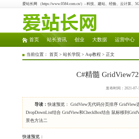
爱站长网 （https://www.0584.com.cn/）- 科技、建站、经验、云计算
首页
站长资讯
创业
大数据
运营中心
当前位置：
首页
>
站长学院
>
Asp教程
> 正文
C#精髓 GridVie
发布时间：2021-07-
导读：
快速预览： GridView无代码分页排序 GridVie
DropDownList结合 GridView和CheckBox结合 鼠
景色方法二
快速预览：