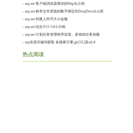
asp.net 客户端浏览器缓存的Http头介绍
asp.net 枚举文件里面的数字绑定到DropDownList里
asp.net 转换人民币大小金额
asp.net 结合YUI 3.0小示例
asp.net 计划任务管理程序实现，多线程任务加载
asp实现关键词获取 各搜索引擎,gb2312及utf-8
热点阅读