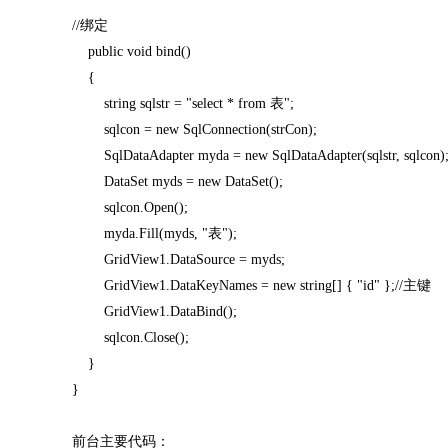
//绑定
public void bind()
{
string sqlstr = "select * from 表";
sqlcon = new SqlConnection(strCon);
SqlDataAdapter myda = new SqlDataAdapter(sqlstr, sqlcon)
DataSet myds = new DataSet();
sqlcon.Open();
myda.Fill(myds, "表");
GridView1.DataSource = myds;
GridView1.DataKeyNames = new string[] { "id" };//主键
GridView1.DataBind();
sqlcon.Close();
}
}
前台主要代码：