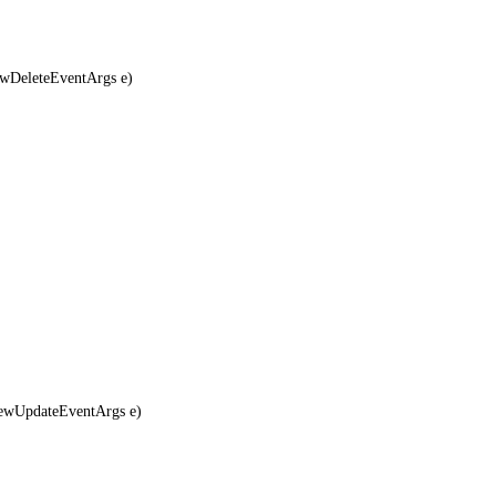
wDeleteEventArgs e)
ewUpdateEventArgs e)