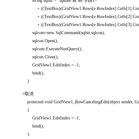
string sqlstr = "update 表 set 字段1='"
+ ((TextBox)(GridView1.Rows[e.RowIndex].Cells[1].Control
+ ((TextBox)(GridView1.Rows[e.RowIndex].Cells[2].Control
+ ((TextBox)(GridView1.Rows[e.RowIndex].Cells[3].Controls
sqlcom=new SqlCommand(sqlstr,sqlcon);
sqlcon.Open();
sqlcom.ExecuteNonQuery();
sqlcon.Close();
GridView1.EditIndex = -1;
bind();
}
//取消
protected void GridView1_RowCancelingEdit(object sender, Gr
{
GridView1.EditIndex = -1;
bind();
}