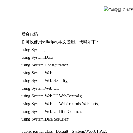
后台代码：
你可以使用sqlhelper,本文没用。代码如下：
using System;
using System.Data;
using System.Configuration;
using System.Web;
using System.Web.Security;
using System.Web.UI;
using System.Web.UI.WebControls;
using System.Web.UI.WebControls.WebParts;
using System.Web.UI.HtmlControls;
using System.Data.SqlClient;
public partial class _Default : System.Web.UI.Page