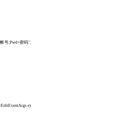
Uid=帐号;Pwd=密码";
wEditEventArgs e)