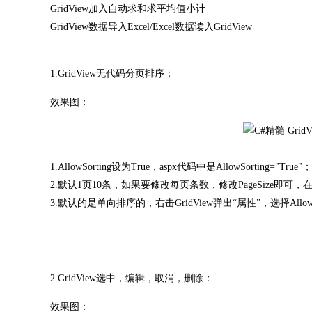
GridView加入自动求和求平均值小计
GridView数据导入Excel/Excel数据读入GridView
1.GridView无代码分页排序：
效果图：
1.AllowSorting设为True，aspx代码中是AllowSorting="True"；
2.默认1页10条，如果要修改每页条数，修改PageSize即可，在asp
3.默认的是单向排序的，右击GridView弹出“属性”，选择AllowSo
2.GridView选中，编辑，取消，删除：
效果图：