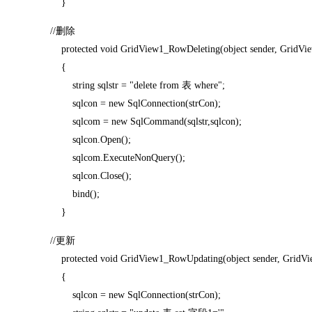
}
//删除
protected void GridView1_RowDeleting(object sender, GridVie
{
string sqlstr = "delete from 表 where";
sqlcon = new SqlConnection(strCon);
sqlcom = new SqlCommand(sqlstr,sqlcon);
sqlcon.Open();
sqlcom.ExecuteNonQuery();
sqlcon.Close();
bind();
}
//更新
protected void GridView1_RowUpdating(object sender, GridVi
{
sqlcon = new SqlConnection(strCon);