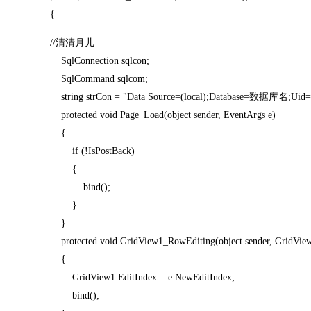
{
//清清月儿
SqlConnection sqlcon;
SqlCommand sqlcom;
string strCon = "Data Source=(local);Database=数据库名;
protected void Page_Load(object sender, EventArgs e)
{
if (!IsPostBack)
{
bind();
}
}
protected void GridView1_RowEditing(object sender, GridVie
{
GridView1.EditIndex = e.NewEditIndex;
bind();