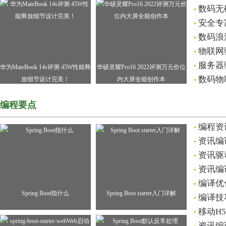
数码无
安全专
数码浪
物联网
服务器
华为MateBook 14s评测 45W性能释
华硕灵耀Pro16 2022评测万元价位
数码物
放细节设计完美！
内大屏全能创作本
编程要点
编程资
资讯编
资讯驱
资讯编
编译优
Spring Boot指什么
Spring Boot starter入门详解
编译技
移动H
资讯编