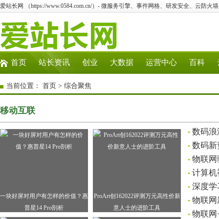
爱站长网 （https://www.0584.com.cn/）- 微服务引擎、事件网格、研发安全、云防
首页
站长资讯
创业
大数据
运营中心
百科
当前位置：
首页
>
综合聚焦
移动互联
数码浪
数码新
物联网
计算机
深度学
一块好屏对用户有怎样的价值？惠
ProArt创162022评测万元高性价新
物联网
普星14 Pro剖析
意人士的进阶工具
物联网