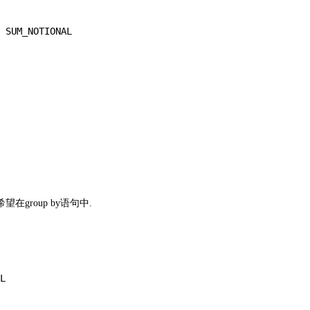
 SUM_NOTIONAL

group by语句中.
L