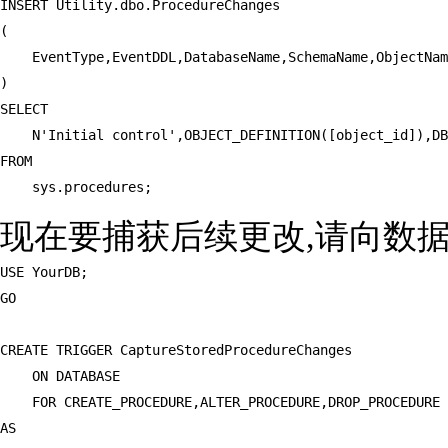
INSERT Utility.dbo.ProcedureChanges

(

    EventType,EventDDL,DatabaseName,SchemaName,ObjectNam
)

SELECT

    N'Initial control',OBJECT_DEFINITION([object_id]),DB
FROM

    sys.procedures;
现在要捕获后续更改,请向数据
USE YourDB;

GO

CREATE TRIGGER CaptureStoredProcedureChanges

    ON DATABASE

    FOR CREATE_PROCEDURE,ALTER_PROCEDURE,DROP_PROCEDURE

AS
