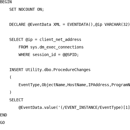
BEGIN

    SET NOCOUNT ON;

    DECLARE @EventData XML = EVENTDATA(),@ip VARCHAR(32)
    SELECT @ip = client_net_address

        FROM sys.dm_exec_connections

        WHERE session_id = @@SPID;

    INSERT Utility.dbo.ProcedureChanges

    (

        EventType,ObjectName,HostName,IPAddress,ProgramN
    )

    SELECT

        @EventData.value('(/EVENT_INSTANCE/EventType)[1]
END

GO