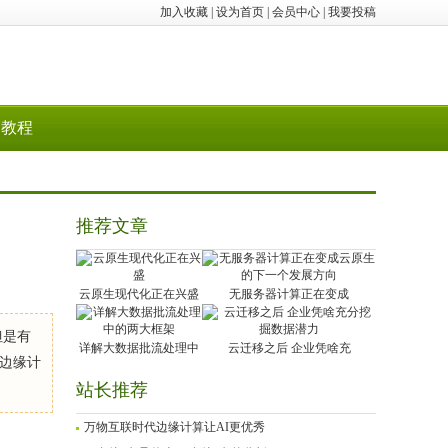
加入收藏
|
设为首页
|
会员中心
|
我要投稿
教程
推荐文章
云原生现代化正在兴盛
无服务器计算正在变成
但是有
详解大数据批流处理中
云迁移之后 企业凭啥充
边缘计
站长推荐
万物互联时代边缘计算让AI更优秀