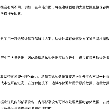
径会有所不同。例如，在存储方面，将在边缘创建的大量数据直接保存
要考虑许多因素。
只采用一种边缘计算存储解决方案。边缘计算存储解决方案通常是根据
产生了大量数据，因此希望将这些数据存储在云中，但是直接从边缘设
联网带宽所能处理的能力。将所有这些数据直接发送到云平台不是一种
的成本也可能过高。在这种情况下，边缘存储通常用于原始数据。这些数
据发送到内部部署设备，内部部署设备可以在处理数据时存储数据。在
的设备甚至开始提供存储和处理功能。