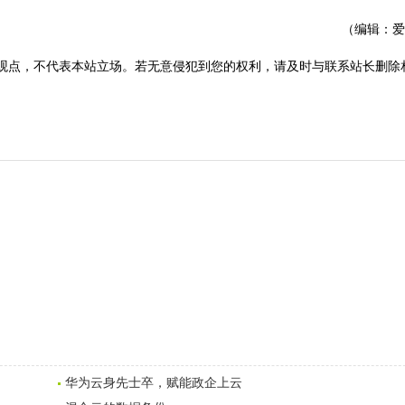
（编辑：爱
观点，不代表本站立场。若无意侵犯到您的权利，请及时与联系站长删除
华为云身先士卒，赋能政企上云