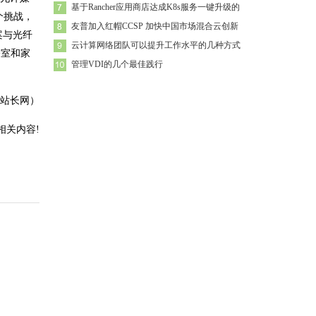
基于Rancher应用商店达成K8s服务一键升级的
个挑战，
友普加入红帽CCSP 加快中国市场混合云创新
案与光纤
云计算网络团队可以提升工作水平的几种方式
公室和家
管理VDI的几个最佳践行
站长网）
相关内容!