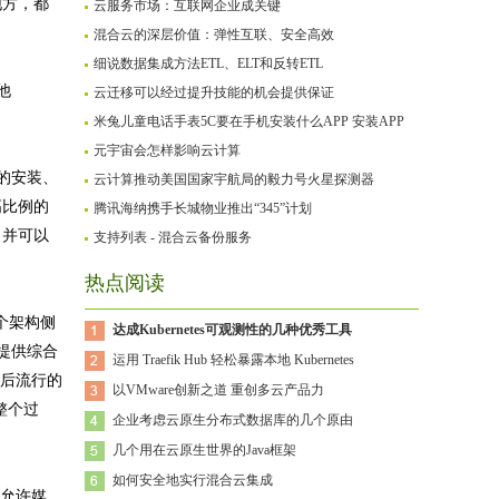
地方，都
云服务市场：互联网企业成关键
混合云的深层价值：弹性互联、安全高效
细说数据集成方法ETL、ELT和反转ETL
他
云迁移可以经过提升技能的机会提供保证
米兔儿童电话手表5C要在手机安装什么APP 安装APP
元宇宙会怎样影响云计算
的安装、
云计算推动美国国家宇航局的毅力号火星探测器
高比例的
腾讯海纳携手长城物业推出“345”计划
，并可以
支持列表 - 混合云备份服务
热点阅读
一个架构侧
达成Kubernetes可观测性的几种优秀工具
提供综合
运用 Traefik Hub 轻松暴露本地 Kubernetes
足后流行的
以VMware创新之道 重创多云产品力
整个过
企业考虑云原生分布式数据库的几个原由
几个用在云原生世界的Java框架
如何安全地实行混合云集成
案允许媒