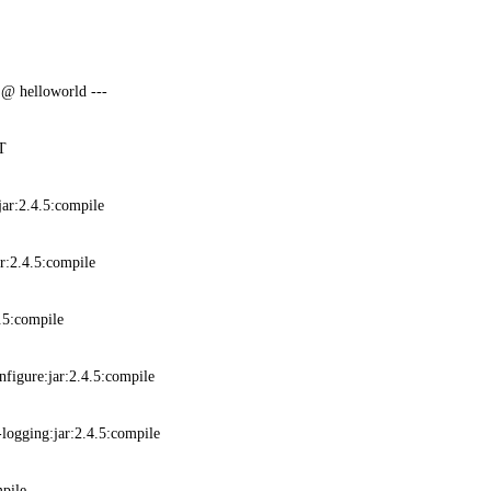
@ helloworld ---
T
ar:2.4.5:compile
:2.4.5:compile
5:compile
gure:jar:2.4.5:compile
gging:jar:2.4.5:compile
pile