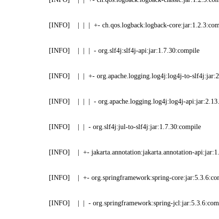
[INFO] | | | +- ch.qos.logback:logback-core:jar:1.2.3:com
[INFO] | | | - org.slf4j:slf4j-api:jar:1.7.30:compile
[INFO] | | +- org.apache.logging.log4j:log4j-to-slf4j:jar:2
[INFO] | | | - org.apache.logging.log4j:log4j-api:jar:2.13.
[INFO] | | - org.slf4j:jul-to-slf4j:jar:1.7.30:compile
[INFO] | +- jakarta.annotation:jakarta.annotation-api:jar:1.
[INFO] | +- org.springframework:spring-core:jar:5.3.6:co
[INFO] | | - org.springframework:spring-jcl:jar:5.3.6:com