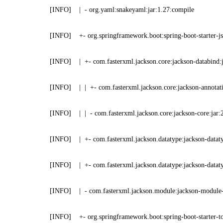
[INFO] | - org.yaml:snakeyaml:jar:1.27:compile
[INFO] +- org.springframework.boot:spring-boot-starter-jso
[INFO] | +- com.fasterxml.jackson.core:jackson-databind:ja
[INFO] | | +- com.fasterxml.jackson.core:jackson-annotation
[INFO] | | - com.fasterxml.jackson.core:jackson-core:jar:2
[INFO] | +- com.fasterxml.jackson.datatype:jackson-datatype
[INFO] | +- com.fasterxml.jackson.datatype:jackson-datatype
[INFO] | - com.fasterxml.jackson.module:jackson-module-pa
[INFO] +- org.springframework.boot:spring-boot-starter-tom