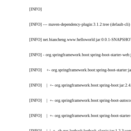
[INFO]
[INFO] --- maven-dependency-plugin:3.1.2:tree (default-cli) 
[INFO] net.biancheng.www:helloworld:jar:0.0.1-SNAPSHO
[INFO] - org.springframework.boot:spring-boot-starter-web:j
[INFO] +- org.springframework.boot:spring-boot-starter:jar
[INFO] | +- org.springframework.boot:spring-boot:jar:2.4.
[INFO] | +- org.springframework.boot:spring-boot-autoconfi
[INFO] | +- org.springframework.boot:spring-boot-starter-lo
[INFO] | | +- ch.qos.logback:logback-classic:jar:1.2.3:com