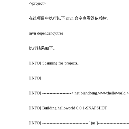
</project>
在该项目中执行以下 mvn 命令查看器依赖树。
mvn dependency:tree
执行结果如下。
[INFO] Scanning for projects...
[INFO]
[INFO] --------------------< net.biancheng.www:helloworld >---
[INFO] Building helloworld 0.0.1-SNAPSHOT
[INFO] --------------------------------[ jar ]----------------------