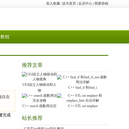
加入收藏
|
设为首页
|
会员中心
|
我要投稿
教程
推荐文章
UE4设立人物移动和人
C++ find_if 和find_i
物
 项目在
C++ search 函数用法完
C++ STL set emplace
创建完成
站长推荐
。
C语言for循环 for语句 解说