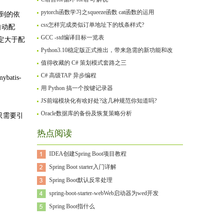
pytorch函数学习之squeeze函数 cat函数的运用
用到的依
css怎样完成类似订单地址下的线条样式?
自动配
GCC -std编译目标一览表
约定大于配
Python3.10稳定版正式推出，带来急需的新功能和改
值得收藏的 C# 策划模式套路之三
C# 高级TAP 异步编程
batis-
用 Python 搞一个按键记录器
JS前端模块化有啥好处?这几种规范你知道吗?
Oracle数据库的备份及恢复策略分析
，只需要引
热点阅读
IDEA创建Spring Boot项目教程
Spring Boot starter入门详解
Spring Boot默认反常处理
spring-boot-starter-webWeb启动器为wed开发
Spring Boot指什么