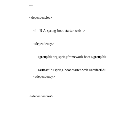
....
<dependencies>
<!--导入 spring-boot-starter-web-->
<dependency>
<groupId>org.springframework.boot</groupId>
<artifactId>spring-boot-starter-web</artifactId>
</dependency>
...
</dependencies>
...