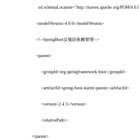
xsi:schemaLocation="http://maven.apache.org/POM/4.0.0 htt
<modelVersion>4.0.0</modelVersion>
<!--SpringBoot父项目依赖管理-->
<parent>
<groupId>org.springframework.boot</groupId>
<artifactId>spring-boot-starter-parent</artifactId>
<version>2.4.5</version>
<relativePath/>
</parent>