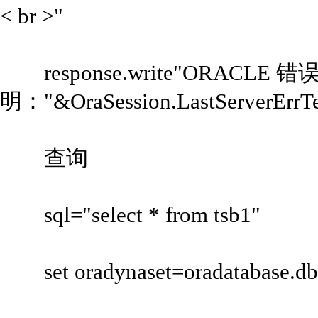
< br >"
response.write"ORACLE 错
明："&OraSession.LastServerErrTex
查询
sql="select * from tsb1"
set oradynaset=oradatabase.d