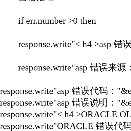
if err.number >0 then
response.write"< h4 >asp 错误
response.write"asp 错误来源："&e
response.write"asp 错误代码："&er
response.write"asp 错误说明："&err.d
response.write"< h4 >ORACLE
response.write"ORACLE 错误代码：