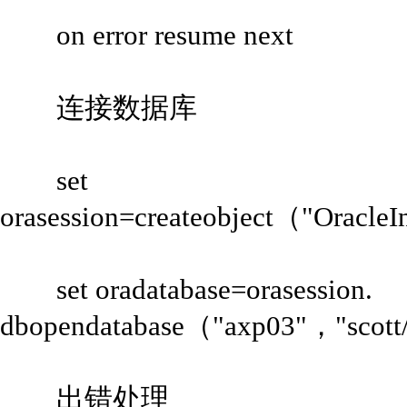
on error resume next
连接数据库
set
orasession=createobject（"Oracle
set oradatabase=orasession.
dbopendatabase（"axp03"，"scott
出错处理