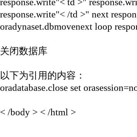
response.write"< td >" response.w
response.write"< /td >" next respon
oradynaset.dbmovenext loop respon
关闭数据库
以下为引用的内容：
oradatabase.close set orasession=n
< /body > < /html >