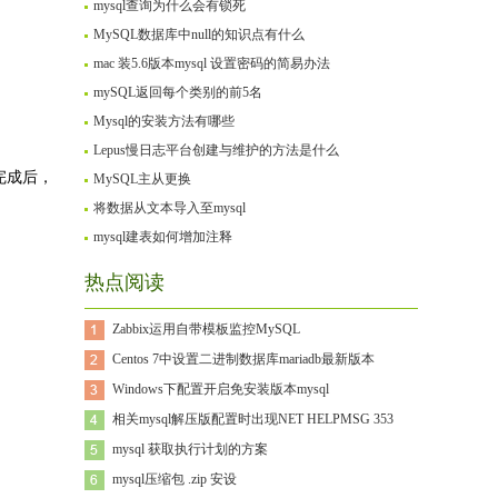
mysql查询为什么会有锁死
MySQL数据库中null的知识点有什么
mac 装5.6版本mysql 设置密码的简易办法
mySQL返回每个类别的前5名
Mysql的安装方法有哪些
Lepus慢日志平台创建与维护的方法是什么
写完成后，
MySQL主从更换
将数据从文本导入至mysql
mysql建表如何增加注释
热点阅读
Zabbix运用自带模板监控MySQL
Centos 7中设置二进制数据库mariadb最新版本
Windows下配置开启免安装版本mysql
相关mysql解压版配置时出现NET HELPMSG 353
mysql 获取执行计划的方案
mysql压缩包 .zip 安设