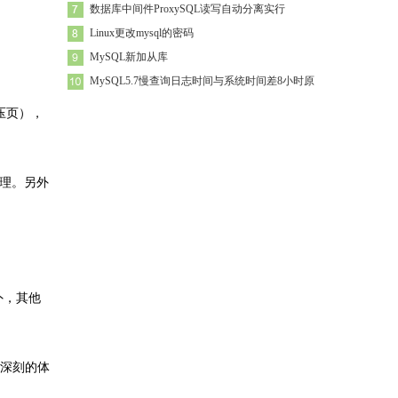
数据库中间件ProxySQL读写自动分离实行
Linux更改mysql的密码
MySQL新加从库
MySQL5.7慢查询日志时间与系统时间差8小时原
解压页），
来管理。另外
4外，其他
更深刻的体