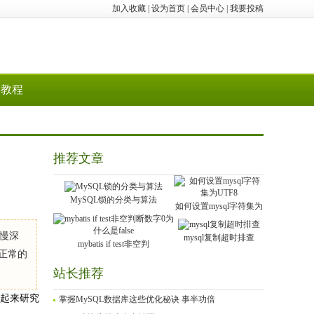
加入收藏
|
设为首页
|
会员中心
|
我要投稿
教程
推荐文章
MySQL锁的分类与算法
如何设置mysql字符集为
慢慢深
mysql复制超时排查
mybatis if test非空判
个正常的
站长推荐
一起来研究
掌握MySQL数据库这些优化秘诀 事半功倍