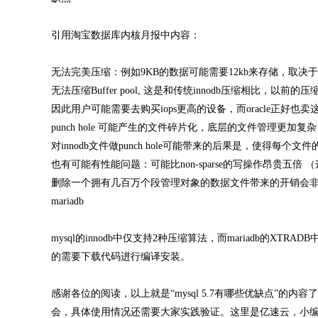
引用淘宝数据库内核月报中内容：
无法完美压缩：例如9KB的数据可能需要12kb来存储，取决于bloc
无法压缩Buffer pool, 这是和传统innodb压缩相
因此用户可能需要去购买iops更高的设备，而oracle正好也卖
punch hole 可能产生的文件碎片化，底层的文件管理更加复
对innodb文件做punch hole可能带来的后果是，使得每个文件的
也有可能有性能问题：可能比non-sparse的写操作昂贵五倍
删除一个拥有几百万个段管理对象的数据文件带来的开销会
mariadb
mysql的innodb中仅支持2种压缩算法，而mariadb的XTRADB中可
的需要下载代码进行编译安装。
感谢各位的阅读，以上就是“mysql 5.7有哪些优缺点”的内
会，具体使用情况还需要大家实践验证。这里是亿速云，小