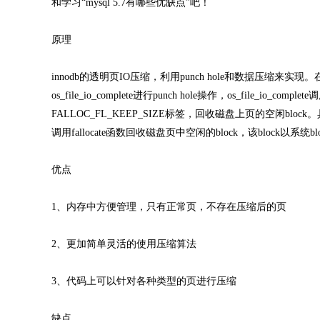
和学习“mysql 5.7有哪些优缺点”吧！
原理
innodb的透明页IO压缩，利用punch hole和数据压
os_file_io_complete进行punch hole操作，os_file_io_co
FALLOC_FL_KEEP_SIZE标签，回收磁盘上页的空闲
调用fallocate函数回收磁盘页中空闲的block，该block以系统blo
优点
1、内存中方便管理，只有正常页，不存在压缩后的页
2、更加简单灵活的使用压缩算法
3、代码上可以针对各种类型的页进行压缩
缺点