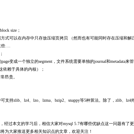
k size；
比，以前的压缩方式可以在内存中只存放压缩页拷贝 （然而也有可能同时存在压缩和
这些….
杂；
page变成一个独立的segment，文件系统需要单独的journal和metadata
 （这依赖于具体的内核）；
非常昂贵。
支持zlib、lz4、lzo、lzma、bzip2、snappy等5种算法。除了，zlib、lz
容了，经过本文的学习后，相信大家对mysql 5.7有哪些优缺点这一问题有了
编将为大家推送更多相关知识点的文章，欢迎关注！