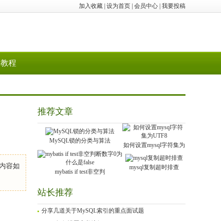
加入收藏
|
设为首页
|
会员中心
|
我要投稿
教程
推荐文章
MySQL锁的分类与算法
如何设置mysql字符集为
，内容如
mysql复制超时排查
mybatis if test非空判
站长推荐
分享几道关于MySQL索引的重点面试题