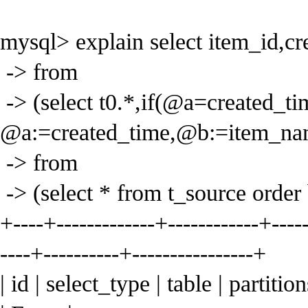
mysql> explain select item_id,c
-> from
-> (select t0.*,if(@a=created_
@a:=created_time,@b:=item_n
-> from
-> (select * from t_source order
+----+-------------+------------+-----
----+----------+----------------+
| id | select_type | table | partiti