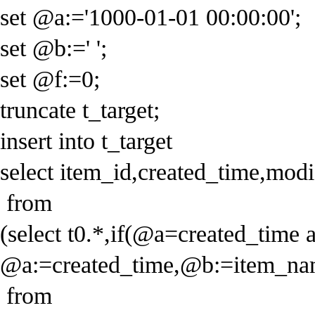
set @a:='1000-01-01 00:00:00';
set @b:=' ';
set @f:=0;
truncate t_target;
insert into t_target
select item_id,created_time,mod
from
(select t0.*,if(@a=created_tim
@a:=created_time,@b:=item_n
from