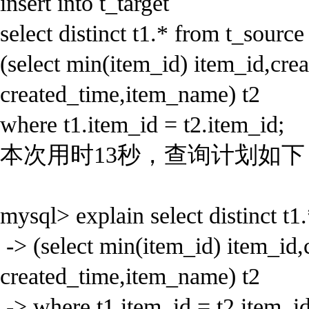
insert into t_target
select distinct t1.* from t_source 
(select min(item_id) item_id,cr
created_time,item_name) t2
where t1.item_id = t2.item_id;
本次用时13秒，查询计划如下
mysql> explain select distinct t1
-> (select min(item_id) item_id
created_time,item_name) t2
-> where t1.item_id = t2.item_id