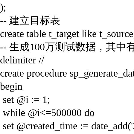
);
-- 建立目标表
create table t_target like t_source
-- 生成100万测试数据，其中有50万
delimiter //
create procedure sp_generate_dat
begin
set @i := 1;
while @i<=500000 do
set @created_time := date_add('