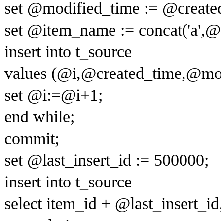
set @modified_time := @create
set @item_name := concat('a',@i
insert into t_source
values (@i,@created_time,@mod
set @i:=@i+1;
end while;
commit;
set @last_insert_id := 500000;
insert into t_source
select item_id + @last_insert_id