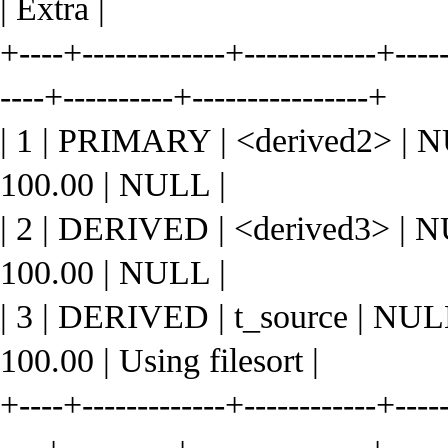
| Extra |
+----+-------------+------------+-----
----+----------+----------------+
| 1 | PRIMARY | <derived2> | NUL
100.00 | NULL |
| 2 | DERIVED | <derived3> | 
100.00 | NULL |
| 3 | DERIVED | t_source | NU
100.00 | Using filesort |
+----+-------------+------------+-----