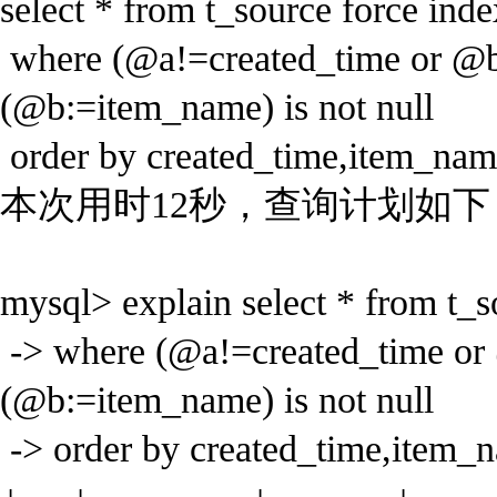
select * from t_source force inde
where (@a!=created_time or @b!
(@b:=item_name) is not null
order by created_time,item_nam
本次用时12秒，查询计划如下
mysql> explain select * from t_s
-> where (@a!=created_time or 
(@b:=item_name) is not null
-> order by created_time,item_