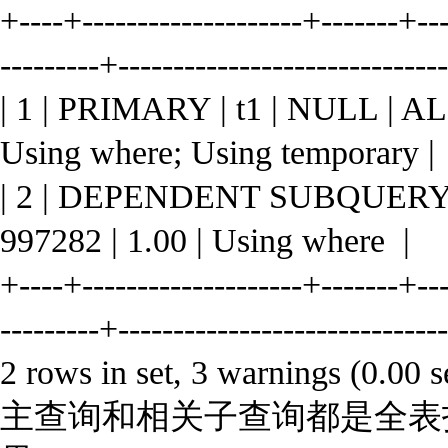
+----+--------------------+-------+--
---------+-----------------------------
| 1 | PRIMARY | t1 | NULL | A
Using where; Using temporary |
| 2 | DEPENDENT SUBQUERY | 
997282 | 1.00 | Using where |
+----+--------------------+-------+--
---------+-----------------------------
2 rows in set, 3 warnings (0.00 s
主查询和相关子查询都是全表扫