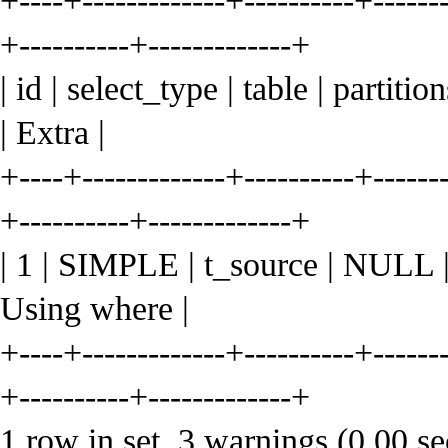
+----+-------------+----------+-------
+----------+-------------+
| id | select_type | table | partiti
| Extra |
+----+-------------+----------+-------
+----------+-------------+
| 1 | SIMPLE | t_source | NULL |
Using where |
+----+-------------+----------+-------
+----------+-------------+
1 row in set, 3 warnings (0.00 se