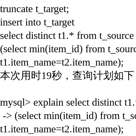
truncate t_target;
insert into t_target
select distinct t1.* from t_sourc
(select min(item_id) from t_sour
t1.item_name=t2.item_name);
本次用时19秒，查询计划如下
mysql> explain select distinct t1
-> (select min(item_id) from t_s
t1.item_name=t2.item_name);