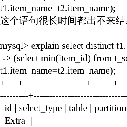
t1.item_name=t2.item_name);
这个语句很长时间都出不来结
mysql> explain select distinct t1
-> (select min(item_id) from t_s
t1.item_name=t2.item_name);
+----+--------------------+-------+--
---------+-----------------------------
| id | select_type | table | partiti
| Extra |