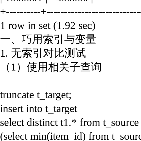
+----------+---------------------------
1 row in set (1.92 sec)
一、巧用索引与变量
1. 无索引对比测试
（1）使用相关子查询
truncate t_target;
insert into t_target
select distinct t1.* from t_sourc
(select min(item_id) from t_sour