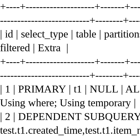
+----+--------------------+-------+---
--------------------------+--------+---
| id | select_type | table | partiti
filtered | Extra |
+----+--------------------+-------+---
--------------------------+--------+---
| 1 | PRIMARY | t1 | NULL | A
Using where; Using temporary |
| 2 | DEPENDENT SUBQUERY | t2 |
test.t1.created_time,test.t1.item