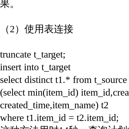
果。
（2）使用表连接
truncate t_target;
insert into t_target
select distinct t1.* from t_source 
(select min(item_id) item_id,cr
created_time,item_name) t2
where t1.item_id = t2.item_id;