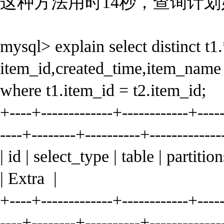
这种方法用时14秒，查询计划
mysql> explain select distinct t1
item_id,created_time,item_name 
where t1.item_id = t2.item_id;
+----+-------------+------------+-----
----+--------+----------+-------------
| id | select_type | table | partiti
| Extra |
+----+-------------+------------+-----
----+--------+----------+-------------