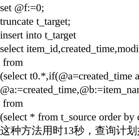
set @f:=0;
truncate t_target;
insert into t_target
select item_id,created_time,mod
from
(select t0.*,if(@a=created_tim
@a:=created_time,@b:=item_n
from
(select * from t_source order by
这种方法用时13秒，查询计划