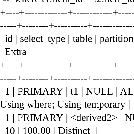
+----+-------------+------------+-----
-----+--------+----------+------------
| id | select_type | table | partiti
| Extra |
+----+-------------+------------+-----
-----+--------+----------+------------
| 1 | PRIMARY | t1 | NULL | A
Using where; Using temporary |
| 1 | PRIMARY | <derived2> | NUL
| 10 | 100.00 | Distinct |