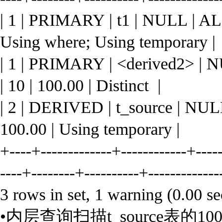
| 1 | PRIMARY | t1 | NULL | A
Using where; Using temporary |
| 1 | PRIMARY | <derived2> | NUL
| 10 | 100.00 | Distinct |
| 2 | DERIVED | t_source | NU
100.00 | Using temporary |
+----+-------------+------------+-----
----+--------+----------+-------------
3 rows in set, 1 warning (0.00 se
•内层查询扫描t_source表的