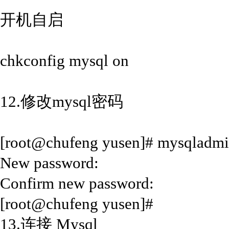
开机自启
chkconfig mysql on
12.修改mysql密码
[root@chufeng yusen]# mysqladmin
New password:
Confirm new password:
[root@chufeng yusen]#
13.连接 Mysql