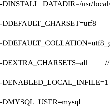
-DINSTALL_DATADIR=/usr/loc
-DDEFAULT_CHARSET=utf
-DDEFAULT_COLLATION=utf8_g
-DEXTRA_CHARSETS=al
-DENABLED_LOCAL_INF
-DMYSQL_USER=mysql