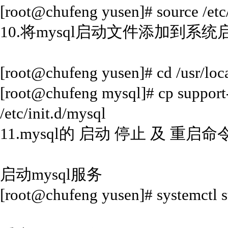
[root@chufeng yusen]# source /etc/
10.将mysql启动文件添加到系
[root@chufeng yusen]# cd /usr/loc
[root@chufeng mysql]# cp support-
/etc/init.d/mysql
11.mysql的 启动 停止 及 重启命
启动mysql服务
[root@chufeng yusen]# systemctl s