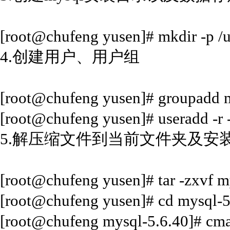
[root@chufeng yusen]# mkdir -p /u
4.创建用户、用户组
[root@chufeng yusen]# groupadd 
[root@chufeng yusen]# useradd -r 
5.解压缩文件到当前文件夹及安
[root@chufeng yusen]# tar -zxvf my
[root@chufeng yusen]# cd mysql-5
[root@chufeng mysql-5.6.40]# cma