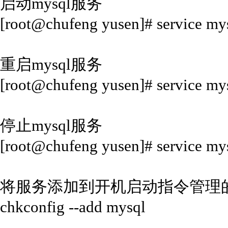
启动mysql服务
[root@chufeng yusen]# service mys
重启mysql服务
[root@chufeng yusen]# service mys
停止mysql服务
[root@chufeng yusen]# service mys
将服务添加到开机启动指令管理
chkconfig --add mysql