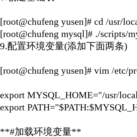
[root@chufeng yusen]# cd /usr/loc
[root@chufeng mysql]# ./scripts/m
9.配置环境变量(添加下面两条)
[root@chufeng yusen]# vim /etc/pr
export MYSQL_HOME="/usr/local
export PATH="$PATH:$MYSQL_
**#加载环境变量**