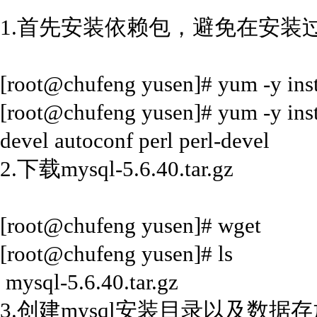
1.首先安装依赖包，避免在安装
[root@chufeng yusen]# yum -y ins
[root@chufeng yusen]# yum -y inst
devel autoconf perl perl-devel
2.下载mysql-5.6.40.tar.gz
[root@chufeng yusen]# wget
[root@chufeng yusen]# ls
mysql-5.6.40.tar.gz
3.创建mysql安装目录以及数据