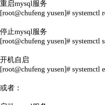
重启mysql服务
[root@chufeng yusen]# systemctl r
停止mysql服务
[root@chufeng yusen]# systemctl 
开机自启
[root@chufeng yusen]# systemctl 
或者：