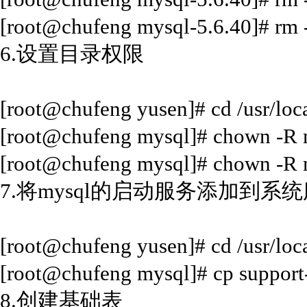
[root@chufeng mysql-5.6.40]# rm -
6.设置目录权限
[root@chufeng yusen]# cd /usr/loc
[root@chufeng mysql]# chown -R 
[root@chufeng mysql]# chown -R 
7.将mysql的启动服务添加到系
[root@chufeng yusen]# cd /usr/loc
[root@chufeng mysql]# cp support-f
8.创建基础表