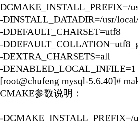
DCMAKE_INSTALL_PREFIX=/usr/
-DINSTALL_DATADIR=/usr/local/
-DDEFAULT_CHARSET=utf8
-DDEFAULT_COLLATION=utf8_ge
-DEXTRA_CHARSETS=all
-DENABLED_LOCAL_INFILE=1
[root@chufeng mysql-5.6.40]# ma
CMAKE参数说明：
-DCMAKE_INSTALL_PREFIX=/u