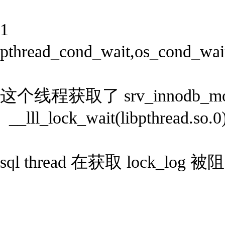
1
pthread_cond_wait,os_cond_wait
这个线程获取了 srv_innodb_mo
__lll_lock_wait(libpthread.so.0
sql thread 在获取 lock_log